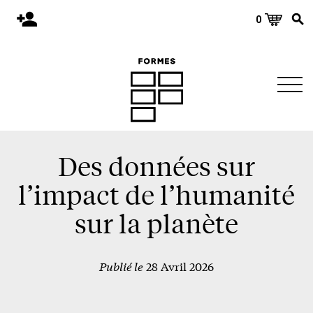
0
Accueil
Publications
Architecture
Territoire
Objets
Des données sur
Matériaux
l’impact de l’humanité
Environnement
sur la planète
À propos
Publié le
28 Avril 2026
Événements et conférences
Nous joindre