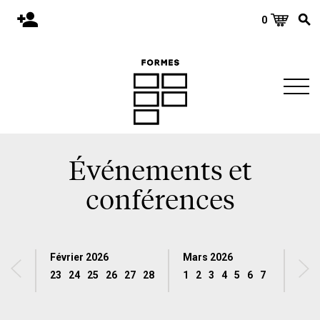
0
Accueil
Publications
Architecture
Territoire
Objets
Événements et
Matériaux
conférences
Environnement
À propos
Février 2026
Mars 2026
Événements et conférences
23
24
25
26
27
28
1
2
3
4
5
6
7
8
9
10
Nous joindre