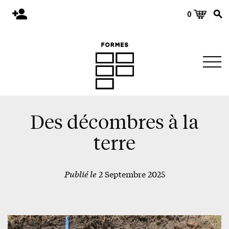
0
Accueil
Publications
Architecture
Territoire
Objets
Des décombres à la
Matériaux
terre
Environnement
Publié le
2 Septembre 2025
À propos
Événements et conférences
Nous joindre