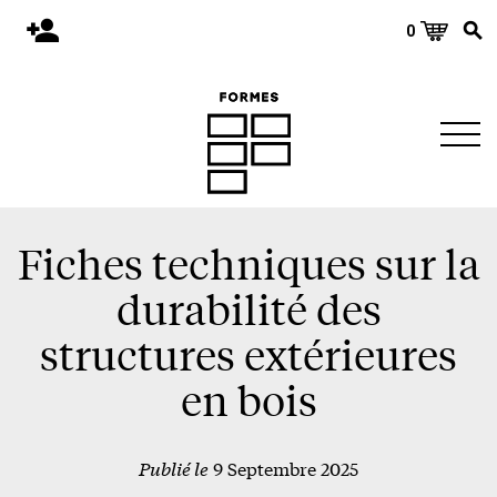
0
Accueil
Publications
Architecture
Territoire
Objets
Fiches techniques sur la
Matériaux
durabilité des
Environnement
structures extérieures
À propos
en bois
Événements et conférences
Publié le
9 Septembre 2025
Nous joindre