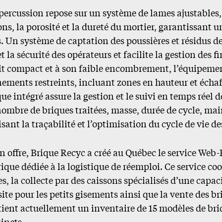
percussion repose sur un système de lames ajustables
ns, la porosité et la dureté du mortier, garantissant 
. Un système de captation des poussières et résidus d
 et la sécurité des opérateurs et facilite la gestion des f
it compact et à son faible encombrement, l’équipeme
ements restreints, incluant zones en hauteur et éch
e intégré assure la gestion et le suivi en temps réel 
nombre de briques traitées, masse, durée de cycle, ma
isant la traçabilité et l’optimisation du cycle de vie d
n offre, Brique Recyc a créé au Québec le service Web
que dédiée à la logistique de réemploi. Ce service co
s, la collecte par des caissons spécialisés d’une capac
site pour les petits gisements ainsi que la vente des b
tient actuellement un inventaire de 15 modèles de bri
incts.