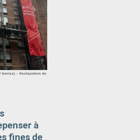
/ Amrize) – Restauration de
es
epenser à
es fines de