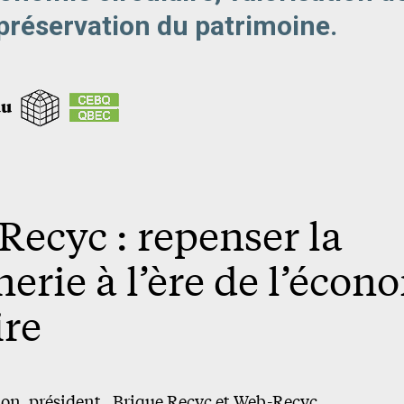
 préservation du patrimoine.
du
Recyc : repenser la
rie à l’ère de l’écon
ire
n, président , Brique Recyc et Web-Recyc