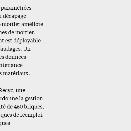
, paramétrées
un décapage
e mortier améliore
ines de mortier.
nt est déployable
afaudages. Un
des données
intenance
es matériaux.
-Recyc, une
ordonne la gestion
ité de 450 briques,
riques de réemploi.
ques