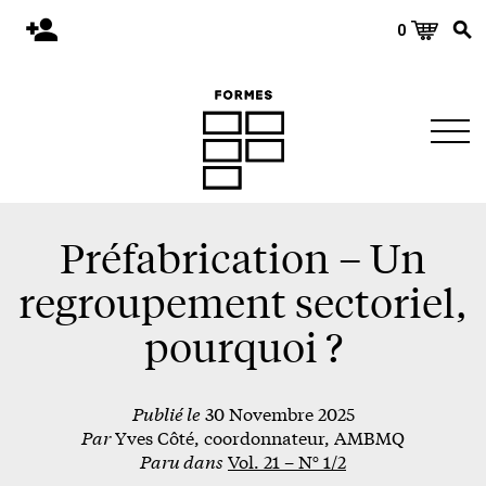
0
Accueil
Publications
Architecture
Territoire
Objets
Préfabrication – Un
Matériaux
regroupement sectoriel,
Environnement
pourquoi ?
À propos
Publié le
30 Novembre 2025
Événements et conférences
Par
Yves Côté, coordonnateur, AMBMQ
Nous joindre
Paru dans
Vol. 21 – N° 1/2