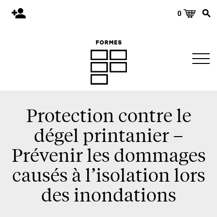
0
Accueil
Publications
Architecture
Territoire
Objets
Protection contre le
Matériaux
dégel printanier –
Environnement
Prévenir les dommages
À propos
causés à l’isolation lors
Événements et conférences
des inondations
Nous joindre