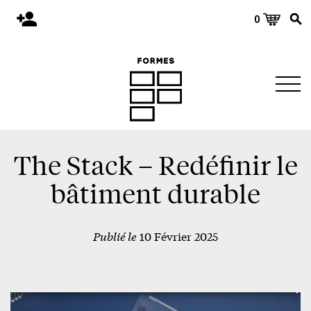
0
Accueil
Publications
Architecture
Territoire
Objets
The Stack – Redéfinir le
Matériaux
bâtiment durable
Environnement
Publié le
10 Février 2025
À propos
Événements et conférences
Nous joindre