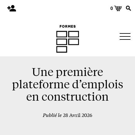
0
Accueil
Publications
Architecture
Territoire
Objets
Une première
Matériaux
plateforme d’emplois
Environnement
en construction
À propos
Publié le
28 Avril 2026
Événements et conférences
Nous joindre