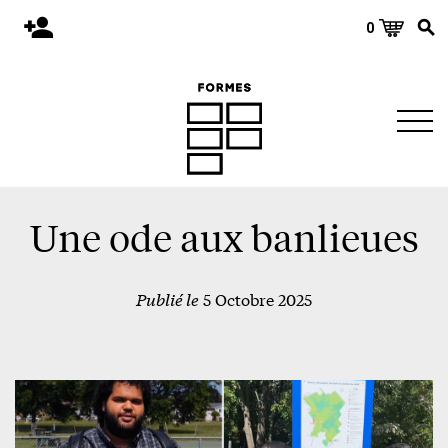
0
Accueil
Publications
Architecture
Territoire
Objets
Une ode aux banlieues
Matériaux
Publié le
5 Octobre 2025
Environnement
À propos
Événements et conférences
Nous joindre