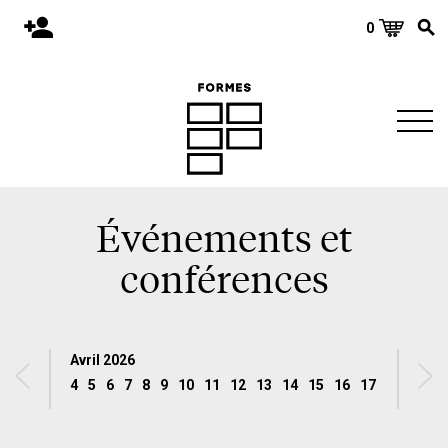
0
Accueil
Publications
Architecture
Territoire
Objets
Événements et
Matériaux
conférences
Environnement
À propos
Avril 2026
Événements et conférences
4
5
6
7
8
9
10
11
12
13
14
15
16
17
18
19
2
Nous joindre