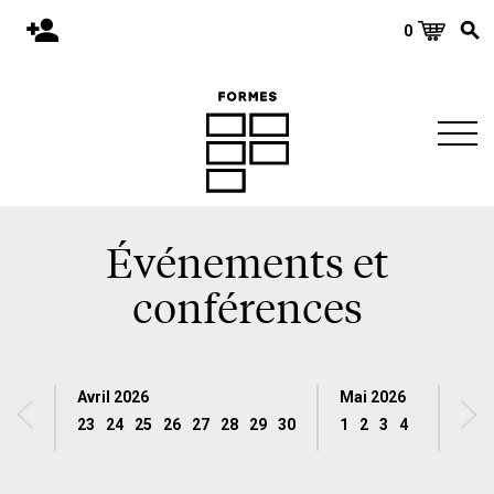
0
Accueil
Publications
Architecture
Territoire
Objets
Événements et
Matériaux
conférences
Environnement
À propos
Avril 2026
Mai 2026
Événements et conférences
23
24
25
26
27
28
29
30
1
2
3
4
5
6
7
8
Nous joindre