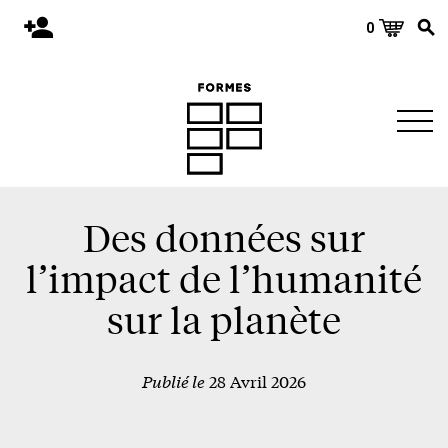
0
Accueil
Publications
Architecture
Territoire
Objets
Des données sur
Matériaux
l’impact de l’humanité
Environnement
sur la planète
À propos
Publié le
28 Avril 2026
Événements et conférences
Nous joindre