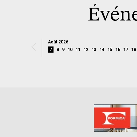
Événe
Août 2026
7
8
9
10
11
12
13
14
15
16
17
18