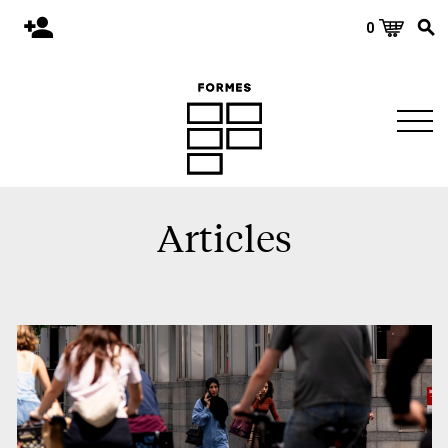
0
Accueil
Publications
Architecture
Territoire
Objets
Articles
Matériaux
Environnement
À propos
Événements et conférences
Nous joindre