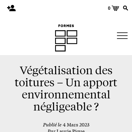
0
Accueil
Publications
Architecture
Territoire
Objets
Végétalisation des
Matériaux
toitures – Un apport
Environnement
environnemental
À propos
négligeable ?
Événements et conférences
Publié le
4 Mars 2023
Nous joindre
Par
Laurie Pique