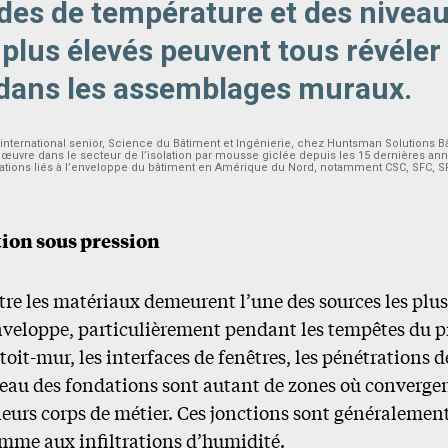
ides de température et des nivea
 plus élevés peuvent tous révéler
 dans les assemblages muraux.
international senior, Science du Bâtiment et Ingénierie, chez Huntsman Solutions Bâ
l œuvre dans le secteur de l’isolation par mousse giclée depuis les 15 dernières ann
iations liés à l’enveloppe du bâtiment en Amérique du Nord, notamment CSC, SFC, 
tion sous pression
tre les matériaux demeurent l’une des sources les plu
enveloppe, particulièrement pendant les tempêtes du p
 toit-mur, les interfaces de fenêtres, les pénétrations d
veau des fondations sont autant de zones où convergen
eurs corps de métier. Ces jonctions sont généralement
omme aux infiltrations d’humidité.