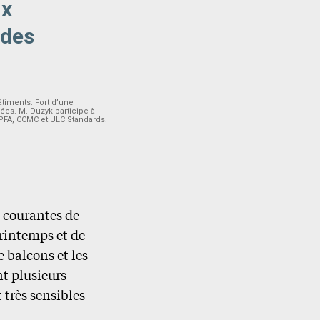
ux
 des
timents. Fort d’une
ées. M. Duzyk participe à
SPFA, CCMC et ULC Standards.
s courantes de
rintemps et de
e balcons et les
t plusieurs
 très sensibles