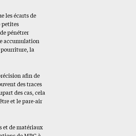
e les écarts de
 petites
 de pénétrer
ne accumulation
ourriture, la
récision afin de
souvent des traces
upart des cas, cela
tre et le pare-air
s et de matériaux
ications de MPG à