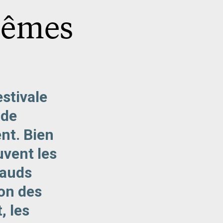
rêmes
estivale
 de
nt. Bien
uvent les
hauds
ion des
, les