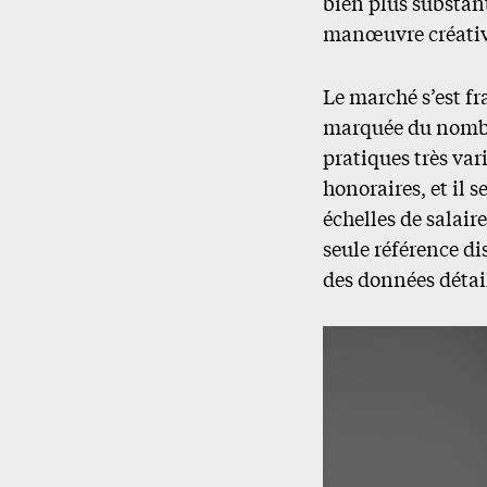
bien plus substan
manœuvre créative
Le marché s’est f
marquée du nombre
pratiques très var
honoraires, et il s
échelles de salair
seule référence di
des données détai