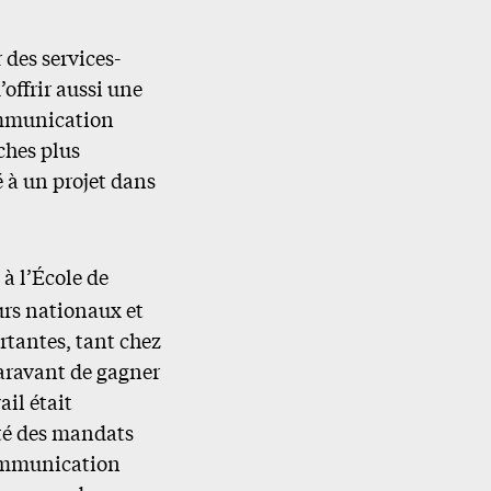
r des services-
offrir aussi une
ommunication
ches plus
 à un projet dans
à l’École de
urs nationaux et
rtantes, tant chez
uparavant de gagner
ail était
ité des mandats
communication