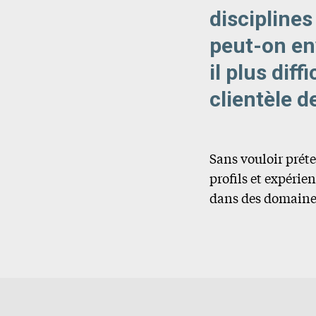
discipline
peut-on en
il plus diff
clientèle d
Sans vouloir préten
profils et expérie
dans des domaines 