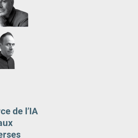
ce de l’IA
eaux
erses