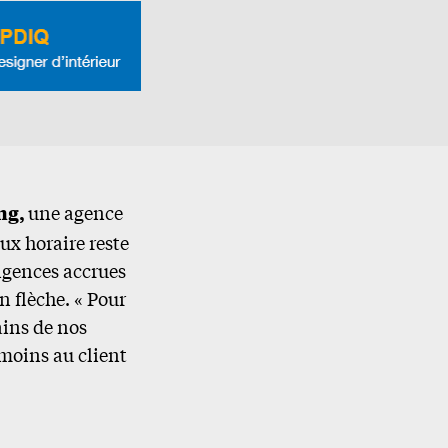
ng,
une agence
ux horaire reste
igences accrues
n flèche. « Pour
ains de nos
 moins au client