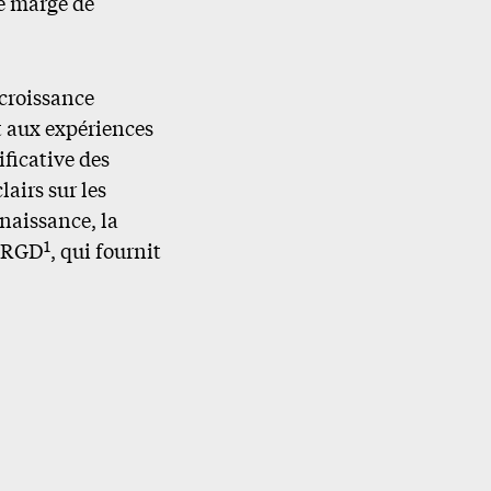
de marge de
 croissance
t aux expériences
ificative des
lairs sur les
nnaissance, la
1
a RGD
, qui fournit