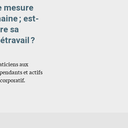
le mesure
ine ; est-
tre sa
étravail ?
raticiens aux
épendants et actifs
corporatif.