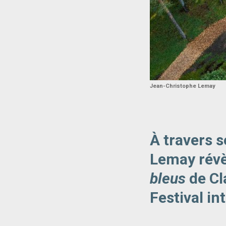
Jean-Christophe Lemay
À travers 
Lemay révè
bleus
de Cl
Festival in