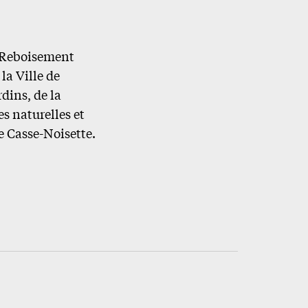
e Reboisement
la Ville de
dins, de la
s naturelles et
re Casse-Noisette.