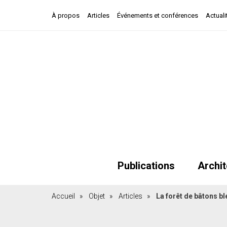
À propos
Articles
Événements et conférences
Actuali
Publications
Archit
Accueil
»
Objet
»
Articles
»
La forêt de bâtons b