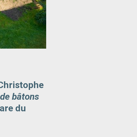
-Christophe
 de bâtons
hare du