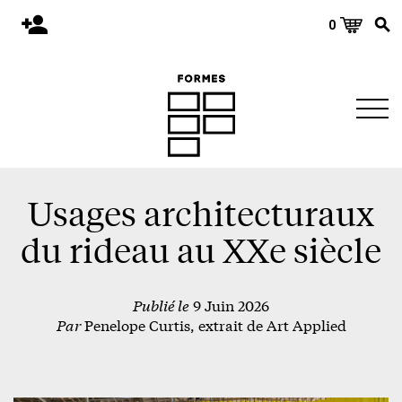
0
Accueil
Publications
Architecture
Territoire
Objets
Usages architecturaux
Matériaux
du rideau au XXe siècle
Environnement
Publié le
9 Juin 2026
À propos
Par
Penelope Curtis, extrait de Art Applied
Événements et conférences
Nous joindre