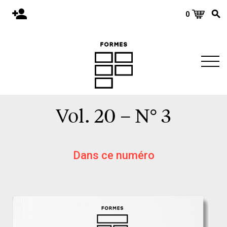
0
Accueil
Publications
Architecture
Territoire
Vol. 20 – N° 3
Objets
Matériaux
Environnement
Dans ce numéro
À propos
Événements et conférences
Nous joindre