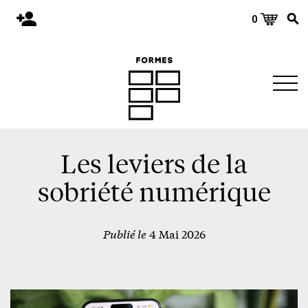
0
Accueil
Publications
Architecture
Territoire
Objets
Les leviers de la
Matériaux
sobriété numérique
Environnement
Publié le
4 Mai 2026
À propos
Événements et conférences
Nous joindre