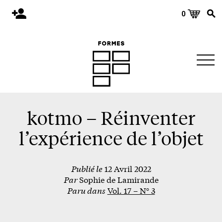
0
Accueil
Publications
Architecture
Territoire
Objets
kotmo – Réinventer
Matériaux
l’expérience de l’objet
Environnement
Publié le
12 Avril 2022
À propos
Par
Sophie de Lamirande
Événements et conférences
Paru dans
Vol. 17 – N° 3
Nous joindre