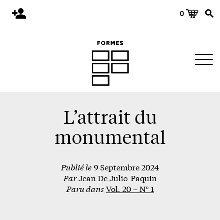
0
Accueil
Publications
Architecture
Territoire
Objets
L’attrait du
Matériaux
monumental
Environnement
Publié le
9 Septembre 2024
À propos
Par
Jean De Julio-Paquin
Événements et conférences
Paru dans
Vol. 20 – N° 1
Nous joindre