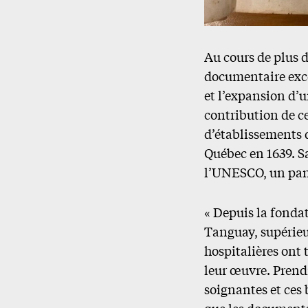
Au cours de plus d
documentaire exce
et l’expansion d’u
contribution de c
d’établissements d
Québec en 1639. Sa
l’UNESCO, un pan 
« Depuis la fonda
Tanguay, supérieu
hospitalières ont
leur œuvre. Prendr
soignantes et ces
que les document