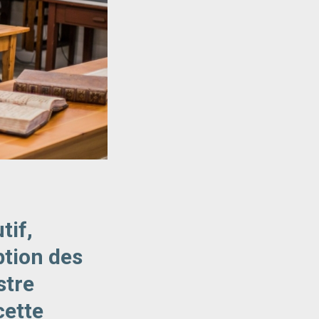
tif,
ption des
stre
cette