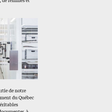
rtie de notre
nement du Québec
éritables
 documenter, à