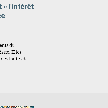
« l’intérêt
ce
.
ments du
stre. Elles
des traités de