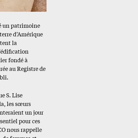
vé un patrimoine
terre d’Amérique
tent la
’édification
ier fondé à
rée au Registre de
bli.
e S. Lise
a, les sœurs
nteraient un jour
ssentiel pour ces
CO nous rappelle
, de femmes et