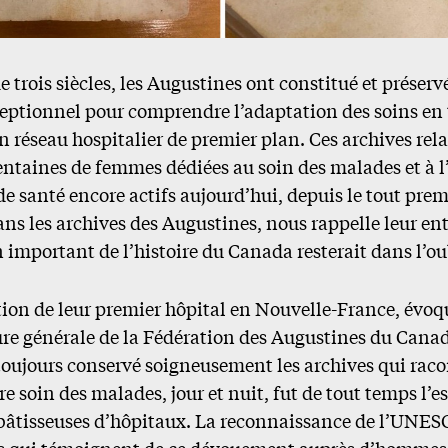
e trois siècles, les Augustines ont constitué et préser
ptionnel pour comprendre l’adaptation des soins en 
n réseau hospitalier de premier plan. Ces archives rela
entaines de femmes dédiées au soin des malades et à l
e santé encore actifs aujourd’hui, depuis le tout prem
ns les archives des Augustines, nous rappelle leur ent
important de l’histoire du Canada resterait dans l’ou
tion de leur premier hôpital en Nouvelle-France, évoqu
re générale de la Fédération des Augustines du Canad
 toujours conservé soigneusement les archives qui raco
e soin des malades, jour et nuit, fut de tout temps l’e
 bâtisseuses d’hôpitaux. La reconnaissance de l’UNES
s qui témoignent de ce dévouement auprès d’hommes