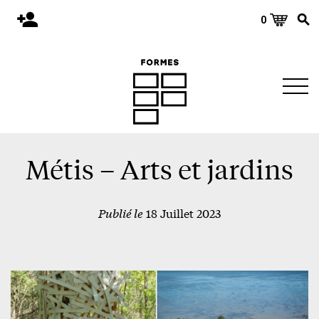
0
Accueil
Publications
Architecture
Territoire
Objets
Métis – Arts et jardins
Matériaux
Publié le
18 Juillet 2023
Environnement
À propos
Événements et conférences
Nous joindre