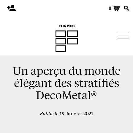
0
Accueil
Publications
Architecture
Territoire
Objets
Un aperçu du monde
Matériaux
élégant des stratifiés
Environnement
DecoMetal®
À propos
Publié le
19 Janvier 2021
Événements et conférences
Nous joindre