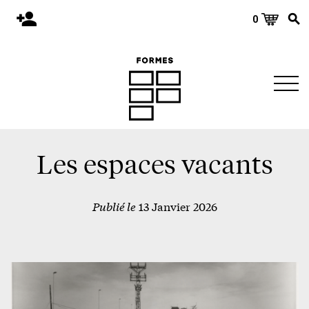
0
Accueil
Publications
Architecture
Territoire
Objets
Les espaces vacants
Matériaux
Publié le
13 Janvier 2026
Environnement
À propos
Événements et conférences
Nous joindre