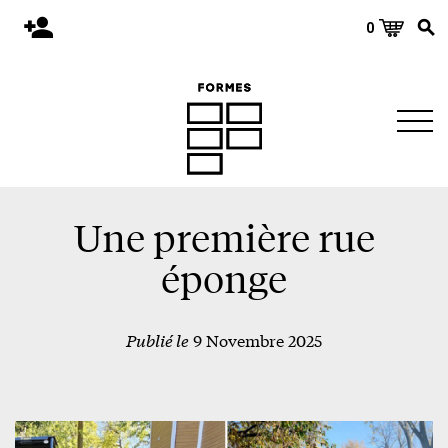
0
Accueil
Publications
Architecture
Territoire
Objets
Une première rue
Matériaux
éponge
Environnement
Publié le
9 Novembre 2025
À propos
Événements et conférences
Nous joindre