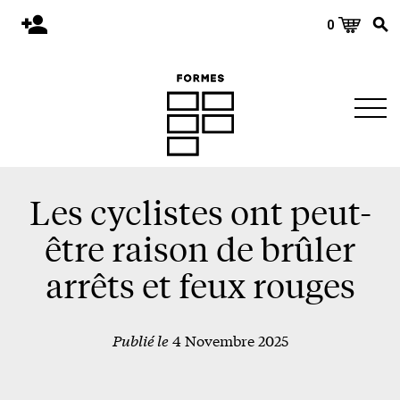
0
Accueil
Publications
Architecture
Territoire
Objets
Les cyclistes ont peut-
Matériaux
être raison de brûler
Environnement
arrêts et feux rouges
À propos
Publié le
4 Novembre 2025
Événements et conférences
Nous joindre